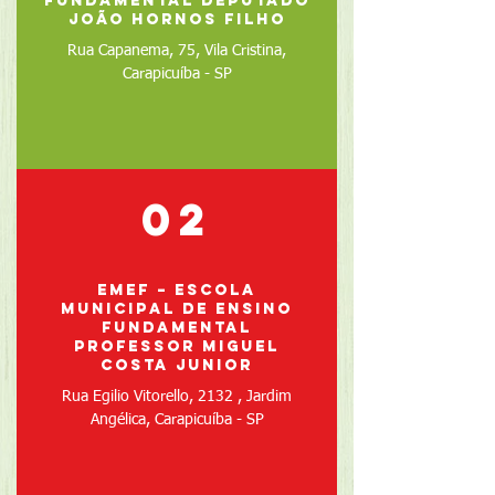
Fundamental Deputado
João Hornos Filho
Rua Capanema, 75, Vila Cristina,
Carapicuíba - SP
02
EMEF – Escola
Municipal de Ensino
Fundamental
Professor Miguel
Costa Junior
Rua Egilio Vitorello, 2132 , Jardim
Angélica, Carapicuíba - SP