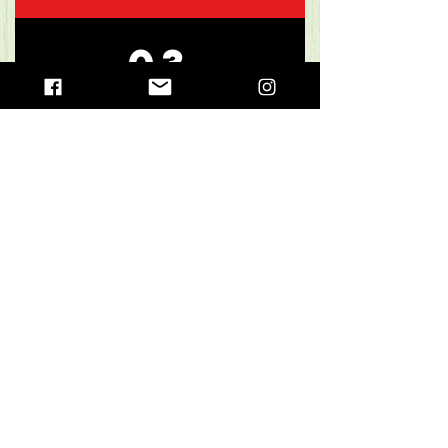
03
EMEF – Escola
Municipal de Ensino
Fundamental Vereador
Edegar Simões
Rua Mirassol, 85 , Cidade Ariston Estela
Azevedo, Carapicuíba - SP
Voltar